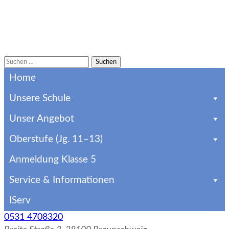
Suchen
Gymnasium Martino-Katharineum
Über 600 Jahre alt und imitten der Altstadt
nach:
Home
Braunschweigs sind wir das älteste Gymnasium der
Stadt. Infos zur Anmeldung & zum Schulalltag
Unsere Schule
Unser Angebot
Oberstufe (Jg. 11–13)
Anmeldung Klasse 5
Service & Informationen
IServ
0531 4708320