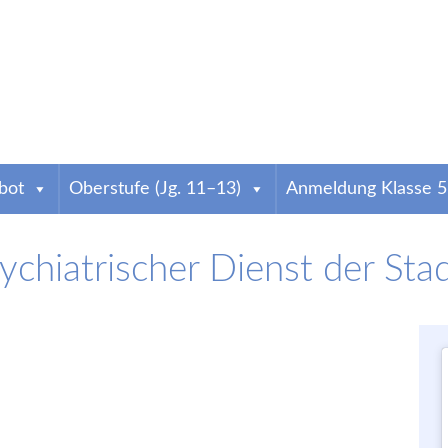
weig
bot
Oberstufe (Jg. 11–13)
Anmeldung Klasse 5
chiatrischer Dienst der Sta
atharineum
ind wir das älteste Gymnasium der Stadt. Infos zur Anmeldung & zum Schulallta