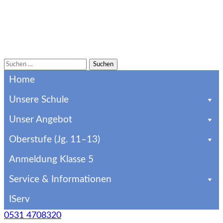
Suchen
Gymnasium Martino-Katharineum
Über 600 Jahre alt und imitten der Altstadt
nach:
Home
Braunschweigs sind wir das älteste Gymnasium der
Stadt. Infos zur Anmeldung & zum Schulalltag
Unsere Schule
Unser Angebot
Oberstufe (Jg. 11–13)
Anmeldung Klasse 5
Service & Informationen
IServ
0531 4708320