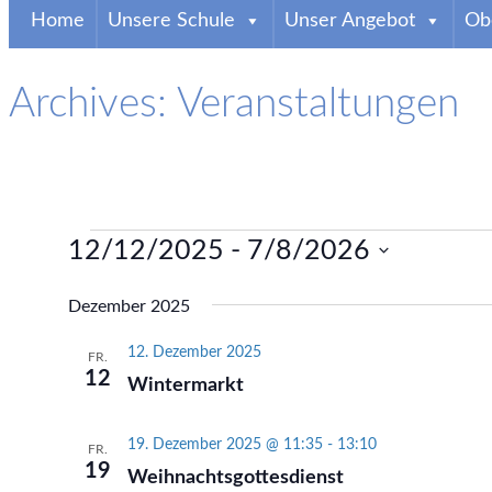
Home
Unsere Schule
Unser Angebot
Obe
Archives: Veranstaltungen
Veranstaltungen
12/12/2025
 - 
7/8/2026
Datum
Dezember 2025
wählen.
12. Dezember 2025
FR.
12
Wintermarkt
19. Dezember 2025 @ 11:35
-
13:10
FR.
19
Weihnachtsgottesdienst