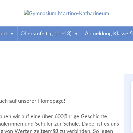
weig
atharineum
ind wir das älteste Gymnasium der Stadt. Infos zur Anmeldung & zum Schulallta
bot
Oberstufe (Jg. 11–13)
Anmeldung Klasse 5
such auf unserer Homepage!
uen wir auf eine über 600jährige Geschichte
lerinnen und Schüler zur Schule. Dabei ist es uns
ung von Werten zeitgemäß zu verbinden. So legen