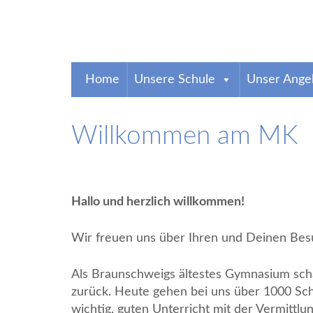
0531 4708320
Breite Straße 3, 38100 Braunsch
Gymnasium Martino-K
Über 600 Jahre alt und imitten der Altstadt Braunschweigs s
Home
Unsere Schule
Unser Ange
Willkommen am MK
Hallo und herzlich willkommen!
Wir freuen uns über Ihren und Deinen Be
Als Braunschweigs ältestes Gymnasium scha
zurück. Heute gehen bei uns über 1000 Schü
wichtig, guten Unterricht mit der Vermittl