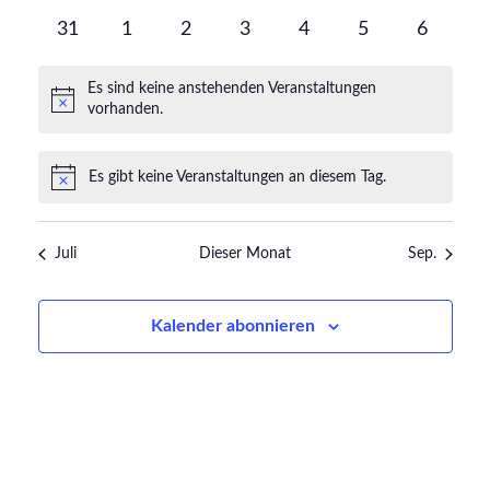
Veranstaltungen
Veranstaltungen
Veranstaltungen
Veranstaltungen
Veranstaltungen
Veranstaltunge
Veransta
0
0
0
0
0
0
0
31
1
2
3
4
5
6
Veranstaltungen
Veranstaltungen
Veranstaltungen
Veranstaltungen
Veranstaltungen
Veranstaltunge
Veranst
Es sind keine anstehenden Veranstaltungen
Hinweis
vorhanden.
Es gibt keine Veranstaltungen an diesem Tag.
Hinweis
Juli
Dieser Monat
Sep.
Kalender abonnieren