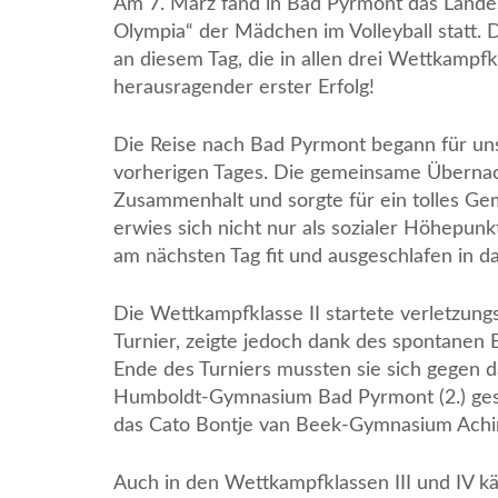
Am 7. März fand in Bad Pyrmont das Landes
Olympia“ der Mädchen im Volleyball statt.
an diesem Tag, die in allen drei Wettkampf
herausragender erster Erfolg!
Die Reise nach Bad Pyrmont begann für u
vorherigen Tages. Die gemeinsame Übernac
Zusammenhalt und sorgte für ein tolles Gem
erwies sich nicht nur als sozialer Höhepun
am nächsten Tag fit und ausgeschlafen in da
Die Wettkampfklasse II startete verletzung
Turnier, zeigte jedoch dank des spontanen E
Ende des Turniers mussten sie sich gegen d
Humboldt-Gymnasium Bad Pyrmont (2.) gesc
das Cato Bontje van Beek-Gymnasium Achim 
Auch in den Wettkampfklassen III und IV 