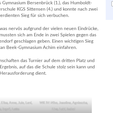
das Gymnasium Bersenbrück (1.), das Humboldt-
schule KGS Sittensen (4.) und konnte nach zwei
rdienten Sieg für sich verbuchen.
was nervös aufgrund der vielen neuen Eindrücke,
d mussten sich am Ende in zwei Spielen gegen das
dorf geschlagen geben. Einen wichtigen Sieg
 van Beek-Gymnasium Achim einfahren.
chaften das Turnier auf dem dritten Platz und
rgebnis, auf das die Schule stolz sein kann und
Herausforderung dient.
 Elisa, Anne, Jule, Leni,
WK IV: Nike, Josefine, Agnieszka,
, Ingvil, Lotta
Lina, Loki, Isabel