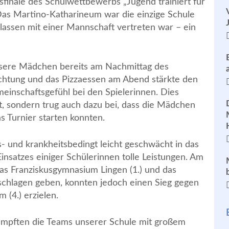
finale des Schulwettbewerbs „Jugend trainiert für
 Das Martino-Katharineum war die einzige Schule
klassen mit einer Mannschaft vertreten war – ein
nsere Mädchen bereits am Nachmittag des
htung und das Pizzaessen am Abend stärkte den
einschaftsgefühl bei den Spielerinnen. Dies
kt, sondern trug auch dazu bei, dass die Mädchen
s Turnier starten konnten.
s- und krankheitsbedingt leicht geschwächt in das
insatzes einiger Schülerinnen tolle Leistungen. Am
as Franziskusgymnasium Lingen (1.) und das
hlagen geben, konnten jedoch einen Sieg gegen
(4.) erzielen.
kämpften die Teams unserer Schule mit großem