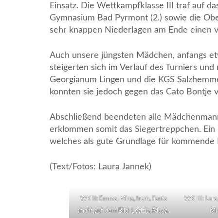
Einsatz. Die Wettkampfklasse III traf auf 
Gymnasium Bad Pyrmont (2.) sowie die Ober
sehr knappen Niederlagen am Ende einen ve
Auch unsere jüngsten Mädchen, anfangs et
steigerten sich im Verlauf des Turniers un
Georgianum Lingen und die KGS Salzhemmen
konnten sie jedoch gegen das Cato Bontje
Abschließend beendeten alle Mädchenmanns
erklommen somit das Siegertreppchen. Ein E
welches als gute Grundlage für kommende 
(Text/Fotos: Laura Jannek)
WK II: Emma, Mina, Irem, Fanta
WK III: Lara,
(nicht auf dem Bild: Letizia, Maya,
Mia