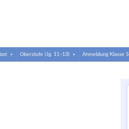
weig
bot
Oberstufe (Jg. 11–13)
Anmeldung Klasse 5
atharineum
ind wir das älteste Gymnasium der Stadt. Infos zur Anmeldung & zum Schulallta