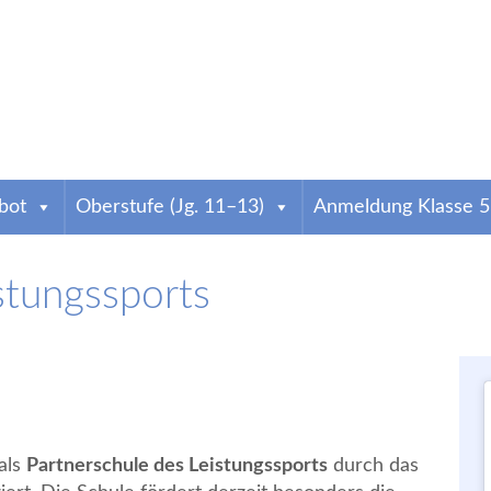
weig
bot
Oberstufe (Jg. 11–13)
Anmeldung Klasse 5
stungssports
atharineum
ind wir das älteste Gymnasium der Stadt. Infos zur Anmeldung & zum Schulallta
als
Partnerschule des Leistungssports
durch das