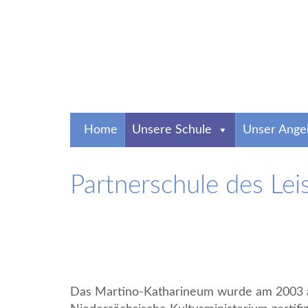
0531 4708320
Breite Straße 3, 38100 Braunsch
Home
Unsere Schule
Unser Ange
Partnerschule des Lei
Gymnasium Martino-K
Über 600 Jahre alt und imitten der Altstadt Braunschweigs s
Das Martino-Katharineum wurde am 2003 