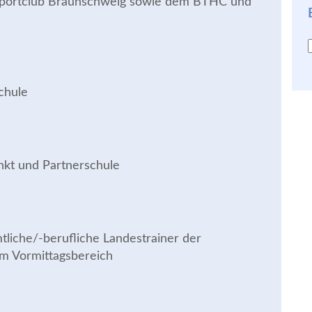
tssportclub Braunschweig sowie dem BTHC und
Schule
nkt und Partnerschule
liche/-berufliche Landestrainer der
m Vormittagsbereich