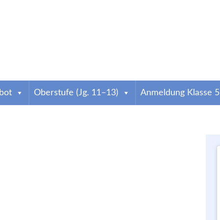
weig
bot
Oberstufe (Jg. 11–13)
Anmeldung Klasse 5
atharineum
ind wir das älteste Gymnasium der Stadt. Infos zur Anmeldung & zum Schulallta