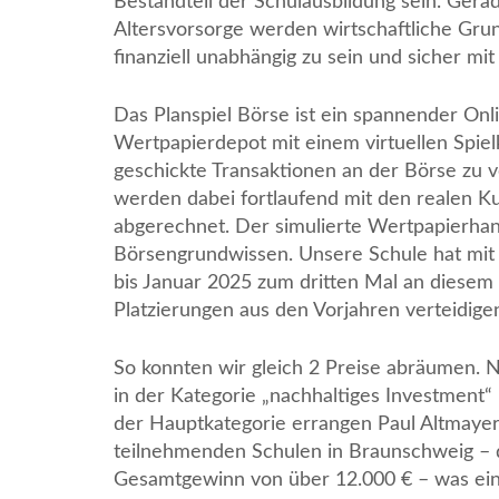
Bestandteil der Schulausbildung sein. Ger
Altersvorsorge werden wirtschaftliche Grun
finanziell unabhängig zu sein und sicher mi
Das Planspiel Börse ist ein spannender On
Wertpapierdepot mit einem virtuellen Spielka
geschickte Transaktionen an der Börse zu 
werden dabei fortlaufend mit den realen 
abgerechnet. Der simulierte Wertpapierhand
Börsengrundwissen. Unsere Schule hat mit
bis Januar 2025 zum dritten Mal an diese
Platzierungen aus den Vorjahren verteidige
So konnten wir gleich 2 Preise abräumen. N
in der Kategorie „nachhaltiges Investment“ 
der Hauptkategorie errangen Paul Altmayer
teilnehmenden Schulen in Braunschweig – de
Gesamtgewinn von über 12.000 € – was eine