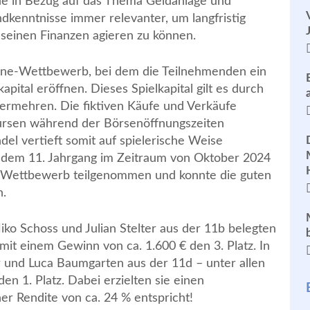
ade in Bezug auf das Thema Geldanlage und
dkenntnisse immer relevanter, um langfristig
t seinen Finanzen agieren zu können.
line-Wettbewerb, bei dem die Teilnehmenden ein
pital eröffnen. Dieses Spielkapital gilt es durch
vermehren. Die fiktiven Käufe und Verkäufe
Kursen während der Börsenöffnungszeiten
el vertieft somit auf spielerische Weise
 dem 11. Jahrgang im Zeitraum von Oktober 2024
m Wettbewerb teilgenommen und konnte die guten
n.
iko Schoss und Julian Stelter aus der 11b belegten
mit einem Gewinn von ca. 1.600 € den 3. Platz. In
 und Luca Baumgarten aus der 11d – unter allen
n 1. Platz. Dabei erzielten sie einen
r Rendite von ca. 24 % entspricht!